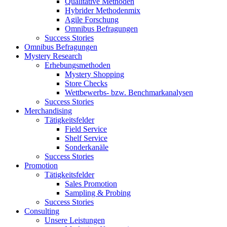
Qualitative Methoden
Hybrider Methodenmix
Agile Forschung
Omnibus Befragungen
Success Stories
Omnibus Befragungen
Mystery Research
Erhebungsmethoden
Mystery Shopping
Store Checks
Wettbewerbs- bzw. Benchmarkanalysen
Success Stories
Merchandising
Tätigkeitsfelder
Field Service
Shelf Service
Sonderkanäle
Success Stories
Promotion
Tätigkeitsfelder
Sales Promotion
Sampling & Probing
Success Stories
Consulting
Unsere Leistungen