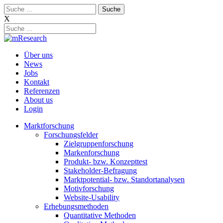
Skip
Suche:
to
X
content
Über uns
News
Jobs
Kontakt
Referenzen
About us
Login
Marktforschung
Forschungsfelder
Zielgruppenforschung
Markenforschung
Produkt- bzw. Konzepttest
Stakeholder-Befragung
Marktpotential- bzw. Standortanalysen
Motivforschung
Website-Usability
Erhebungsmethoden
Quantitative Methoden