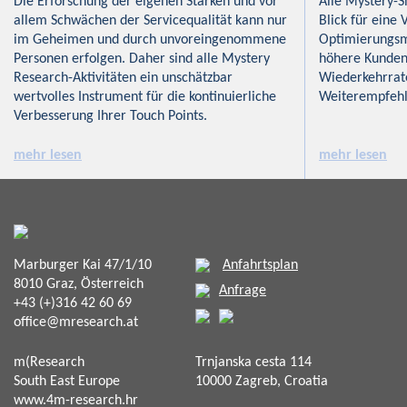
Die Erforschung der eigenen Stärken und vor
Alle Mystery-S
allem Schwächen der Servicequalität kann nur
Blick für eine 
im Geheimen und durch unvoreingenommene
Optimierungsm
Personen erfolgen. Daher sind alle Mystery
höhere Kunden
Research-Aktivitäten ein unschätzbar
Wiederkehrrat
wertvolles Instrument für die kontinuierliche
Weiterempfeh
Verbesserung Ihrer Touch Points.
mehr lesen
mehr lesen
Marburger Kai 47/1/10
Anfahrtsplan
8010 Graz, Österreich
Anfrage
+43 (+)316 42 60 69
office@mresearch.at
m(Research
Trnjanska cesta 114
South East Europe
10000 Zagreb, Croatia
www.4m-research.hr