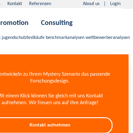
Suche
s
Kontakt
Referenzen
About us
Login
romotion
Consulting
entwickeln zu Ihrem Mystery Szenario das passende
Forschungsdesign.
it einem Klick können Sie gleich mit uns Kontakt
aufnehmen. Wir freuen uns auf Ihre Anfrage!
Kontakt aufnehmen