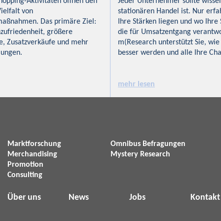
hopping-Aktivitäten öffnen den
Jeder Unternehmer sollte wisse
Vielfalt von
stationären Handel ist. Nur erfa
aßnahmen. Das primäre Ziel:
Ihre Stärken liegen und wo Ihre
zufriedenheit, größere
die für Umsatzentgang verantwor
e, Zusatzverkäufe und mehr
m(Research unterstützt Sie, wie
lungen.
besser werden und alle Ihre Ch
mehr lesen
Marktforschung
Omnibus Befragungen
Merchandising
Mystery Research
Promotion
Consulting
Über uns
News
Jobs
Kontakt