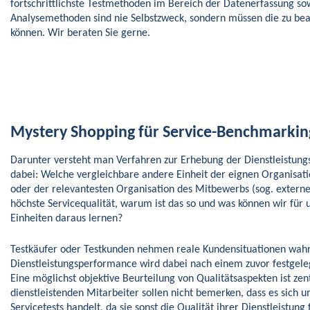
fortschrittlichste Testmethoden im Bereich der Datenerfassung so
Analysemethoden sind nie Selbstzweck, sondern müssen die zu bea
können. Wir beraten Sie gerne.
Mystery Shopping für Service-Benchmarkin
Darunter versteht man Verfahren zur Erhebung der Dienstleistungs
dabei: Welche vergleichbare andere Einheit der eignen Organisati
oder der relevantesten Organisation des Mitbewerbs (sog. extern
höchste Servicequalität, warum ist das so und was können wir für
Einheiten daraus lernen?
Testkäufer oder Testkunden nehmen reale Kundensituationen wahr
Dienstleistungsperformance wird dabei nach einem zuvor festgele
Eine möglichst objektive Beurteilung von Qualitätsaspekten ist zen
dienstleistenden Mitarbeiter sollen nicht bemerken, dass es sich 
Servicetests handelt, da sie sonst die Qualität ihrer Dienstleistung