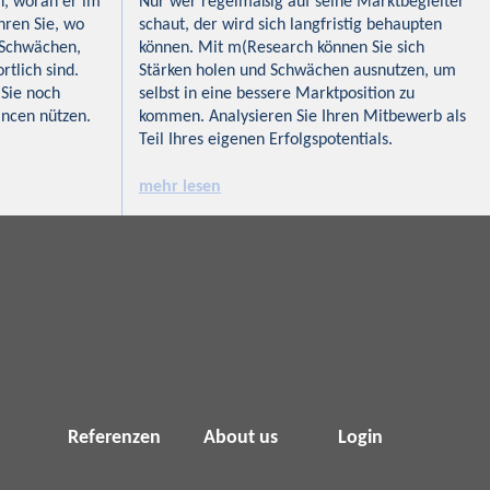
n, woran er im
Nur wer regelmäßig auf seine Marktbegleiter
hren Sie, wo
schaut, der wird sich langfristig behaupten
 Schwächen,
können. Mit m(Research können Sie sich
tlich sind.
Stärken holen und Schwächen ausnutzen, um
 Sie noch
selbst in eine bessere Marktposition zu
ancen nützen.
kommen. Analysieren Sie Ihren Mitbewerb als
Teil Ihres eigenen Erfolgspotentials.
mehr lesen
Referenzen
About us
Login