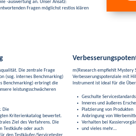
wie -auswertung an. Unser Ansatz:
ntwortenden Fragen möglichst restlos klären
g
Verbesserungspotent
qualität. Die zentrale Frage
m(Research empfiehlt Mystery 
on (sog. internes Benchmarking)
Verbesserungspotenziale mit Hil
es Benchmarking) erbringt die
Instrument ist ideal für die Üb
 unsere leistungsschwächeren
Geschulte Servicestandards
Inneres und äußeres Ersche
. Die
Platzierung von Produkten
gten Kriterienkatalog bewertet.
Anbringung von Werbemitt
trales Ziel des Verfahrens. Die
Verhalten bei Kassiervorgä
um Testkäufe oder auch
und vieles mehr…
 für den Testkäufer/Servicetester