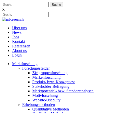
Skip
Suche:
to
X
content
Über uns
News
Jobs
Kontakt
Referenzen
About us
Login
Marktforschung
Forschungsfelder
Zielgruppenforschung
Markenforschung
Produkt- bzw. Konzepttest
Stakeholder-Befragung
Marktpotential- bzw. Standortanalysen
Motivforschung
Website-Usability
Erhebungsmethoden
Quantitative Methoden