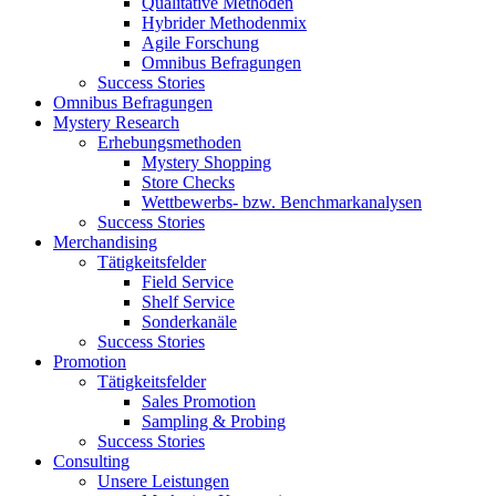
Qualitative Methoden
Hybrider Methodenmix
Agile Forschung
Omnibus Befragungen
Success Stories
Omnibus Befragungen
Mystery Research
Erhebungsmethoden
Mystery Shopping
Store Checks
Wettbewerbs- bzw. Benchmarkanalysen
Success Stories
Merchandising
Tätigkeitsfelder
Field Service
Shelf Service
Sonderkanäle
Success Stories
Promotion
Tätigkeitsfelder
Sales Promotion
Sampling & Probing
Success Stories
Consulting
Unsere Leistungen