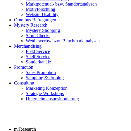
Marktpotential- bzw. Standortanalysen
Motivforschung
Website-Usability
Omnibus Befragungen
Mystery Research
Mystery Shopping
Store Checks
Wettbewerbs- bzw. Benchmarkanalysen
Merchandising
Field Service
Shelf Service
Sonderkanäle
Promotion
Sales Promotion
Sampling & Probing
Consulting
Marketing Konzeption
Strategie Workshops
Unternehmenspositionierung
m(Research