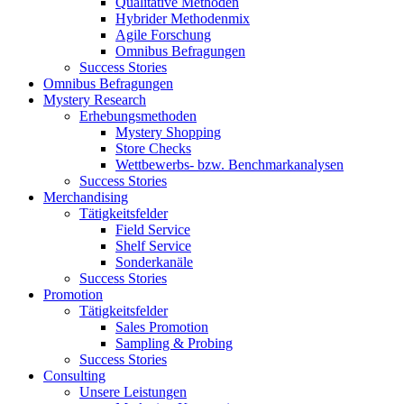
Qualitative Methoden
Hybrider Methodenmix
Agile Forschung
Omnibus Befragungen
Success Stories
Omnibus Befragungen
Mystery Research
Erhebungsmethoden
Mystery Shopping
Store Checks
Wettbewerbs- bzw. Benchmarkanalysen
Success Stories
Merchandising
Tätigkeitsfelder
Field Service
Shelf Service
Sonderkanäle
Success Stories
Promotion
Tätigkeitsfelder
Sales Promotion
Sampling & Probing
Success Stories
Consulting
Unsere Leistungen