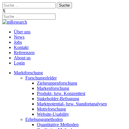
Skip
Suche:
to
X
content
Über uns
News
Jobs
Kontakt
Referenzen
About us
Login
Marktforschung
Forschungsfelder
Zielgruppenforschung
Markenforschung
Produkt- bzw. Konzepttest
Stakeholder-Befragung
Marktpotential- bzw. Standortanalysen
Motivforschung
Website-Usability
Erhebungsmethoden
Quantitative Methoden