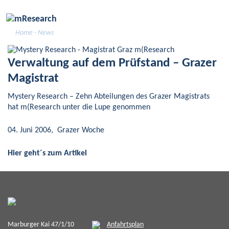
Skip
to
content
Home
- News
Verwaltung auf dem Prüfstand – Grazer
Magistrat
Mystery Research – Zehn Abteilungen des Grazer Magistrats
hat m(Research unter die Lupe genommen
04. Juni 2006, Grazer Woche
Hier geht´s zum Artikel
Marburger Kai 47/1/10
Anfahrtsplan