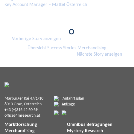
Key Account Manager – Mattel Österreich
Vorherige Story anzeigen
Übersicht Success Stories Merchandising
Nächste Story anzeigen
Marburger Kai 47/1/10
Anfahrtsplan
8010 Graz, Österreich
Anfrage
+43 (+)316 42 60 69
office@mresearch.at
Marktforschung
Omnibus Befragungen
Merchandising
Mystery Research