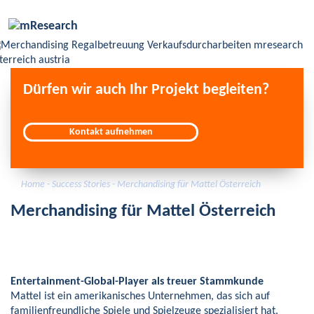
Skip
to
content
Dürfen wir auch Ihr Projekt begleiten?
Kontakt aufnehmen
Home
- Success Stories
- Merchandising für Mattel Österreich
Merchandising für Mattel Österreich
Entertainment-Global-Player als treuer Stammkunde
Mattel ist ein amerikanisches Unternehmen, das sich auf
familienfreundliche Spiele und Spielzeuge spezialisiert hat.